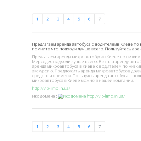
1
2
3
4
5
6
7
Предлагаем аренда автобуса с водителемв Киеве по н
помните что подходи лучше всего. Пользуйтесь арен
Предлагаем аренда микроавтобусав Киеве по низким 
Мерседес подходи лучше всего. Взять в аренду автоб
аренда микроавтобуса в Киеве с водителем по низким
экскурсию. Предложить аренда микроавтобусов друзь
средств и времени. Пользуясь аренда автобуса с вод
микроавтобуса в Киеве можно в нашей компании.
http://vip-limo.in.ua/
Икс домена :
1
2
3
4
5
6
7