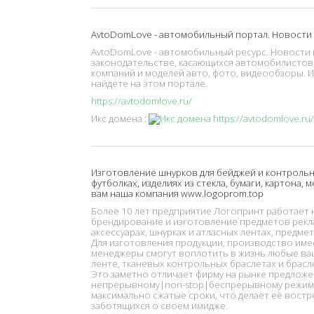
AvtoDomLove - автомобильный портал. Новости
AvtoDomLove - автомобильный ресурс. Новости 
законодательстве, касающихся автомобилистов
компаний и моделей авто, фото, видеообзоры. И
найдете на этом портале.
https://avtodomlove.ru/
Икс домена :
Изготовление шнурков для бейджей и контрольны
футболках, изделиях из стекла, бумаги, картона, 
вам наша компания www.logoprom.top
Более 10 лет предприятие Логопринт работает н
брендирование и изготовление предметов рекл
аксессуарах, шнурках и атласных лентах, предмет
Для изготовления продукции, производство им
менеджеры смогут воплотить в жизнь любые ваш
ленте, тканевых контрольных браслетах и брасле
Это заметно отличает фирму на рынке предложе
непрерывному|non-stop|беспрерывному режиму 
максимально сжатые сроки, что делает её востр
заботящихся о своем имидже.