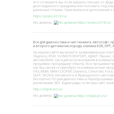
его сотворите вы. Если заказать письмо от Дед
долгожданного праздника или положить под елк
реальные отзывы. Оригинальное дополнение к п
https://pismo2018.ru/
Икс домена :
Все для диагностики и чип тюнинга. Автософт, 
и второго датчика кислорода, клапана EGR, DPF,
На нашем сайте вы можете за минимальную плат
Ледокол, RSW, SVVMOTORSPORT, АДАКТ, Паулюс, Ир
автомобиля, так и для использования в коммерч
прошивки, прошедшие обкатку. Все прошивки пр
нас Вы сможете приобрести коммерческие проши
УАЗ, BMW, MINI-COOPER, Daewoo, Chevrolet, Ford, KI
SEAT, SKODA, Китайского и Французского автопр
бесплатно ПО для диагностики и перепрошивки 
различными ЭБУ. Будем рады, если наш сайт окаж
http://chip4cars.ru/
Икс домена :