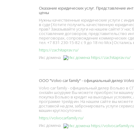
Оказание юридических услуг. Представление инт
цены
Нужны качественные юридические услуги с инд
в суде|Хотите получить качественную юридиче
прав? Заказывайте услуги на нашем сайте! У нас
составление договоров, представительство инте
переговорах, сопровождение коммерческих сдел
тел. +7 831 230-15-82 с 9 до 18 по Мск|Остались
https://zachitaprav.ru/
Икс домена :
ООО "Volvo car family" - официальный дилер Volv
Volvo car family - официальный дилер Вольво в 
онлайн шоуруме Вы можете приобрести машину o
покупка Вольво в кредит на выходных условиях,
программе трейд-ин. На нашем сайте вы можете з
доставкой на дом, забронировать услуги серви
машин круглосуточно.
https://volvocarfamily.ru/
Икс домена :