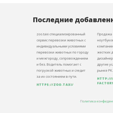
Последние добавлен
zoo.taxi специализированный
Продажа 
сервис перевозки животных с
ноутбуко
индивидуальными условиями
компании 
перевозки животных по городу
жестких д
и межгороду, сопровождением
дизайнер
и без. Водитель помогает с
другие ус
погрузкой животных и следит
рынке РК.
за их состоянием в пути.
HTTP://
FACTORY
HTTPS://ZOO.TAXI/
Политика конфиден