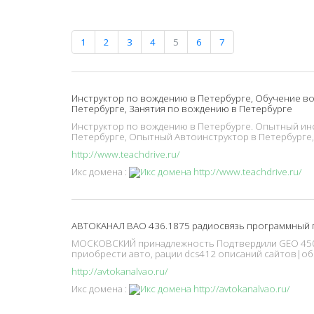
1
2
3
4
5
6
7
Инструктор по вождению в Петербурге, Обучение во
Петербурге, Занятия по вождению в Петербурге
Инструктор по вождению в Петербурге. Опытный инс
Петербурге, Опытный Автоинструктор в Петербурге,
http://www.teachdrive.ru/
Икс домена :
АВТОКАНАЛ ВАО 436.1875 радиосвязь программный п
МОСКОВСКИЙ принадлежность Подтвердили GEO 450.0
приобрести авто, рации dcs412 описаний сайтов|об
http://avtokanalvao.ru/
Икс домена :