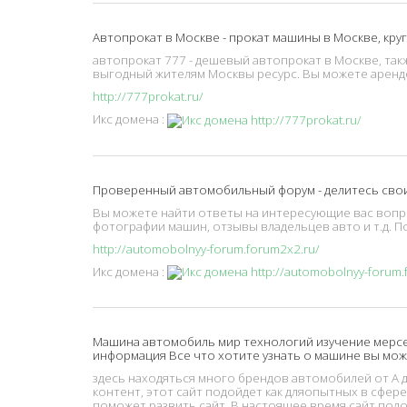
Автопрокат в Москве - прокат машины в Москве, кру
автопрокат 777 - дешевый автопрокат в Москве, такж
выгодный жителям Москвы ресурс. Вы можете арендо
http://777prokat.ru/
Икс домена :
Проверенный автомобильный форум - делитесь сво
Вы можете найти ответы на интересующие вас вопрос
фотографии машин, отзывы владельцев авто и т.д. 
http://automobolnyy-forum.forum2x2.ru/
Икс домена :
Машина автомобиль мир технологий изучение мерсе
информация Все что хотите узнать о машине вы мож
здесь находяться много брендов автомобилей от А д
контент, этот сайт подойдет как дляопытных в сфере
поможет развить сайт. В настоящее время сайт пол