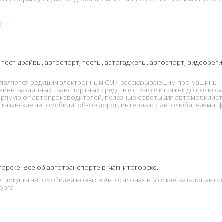
 тест-драйвы, автоспорт, тесты, автогаджеты, автоспорт, видеореги
 является ведущим электронным СМИ рассказывающим про машины на
драйвы различных транспортных средств (от малолитражек до полн
прямую от автопроизводителей, полезные советы для автомобилисто
казанские автомобили, обзор дорог, интервью с автолюбителями, ф
горске. Все об автотранспорте в Магнитогорске.
е: покупка автомобилей новых в Автосалонах в Москве, каталог авт
урга