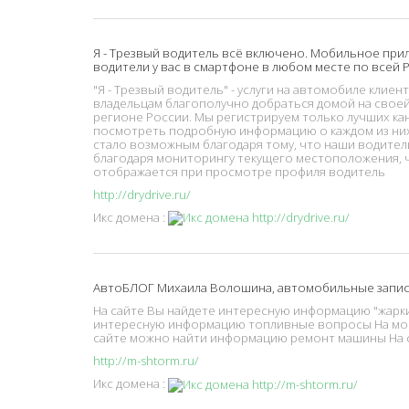
Я - Трезвый водитель всё включено. Мобильное при
водители у вас в смартфоне в любом месте по всей 
"Я - Трезвый водитель" - услуги на автомобиле кли
владельцам благополучно добраться домой на своей 
регионе России. Мы регистрируем только лучших ка
посмотреть подробную информацию о каждом из них. 
стало возможным благодаря тому, что наши водител
благодаря мониторингу текущего местоположения, 
отображается при просмотре профиля водитель
http://drydrive.ru/
Икс домена :
АвтоБЛОГ Михаила Волошина, автомобильные запис
На сайте Вы найдете интересную информацию "жарки
интересную информацию топливные вопросы На мое
сайте можно найти информацию ремонт машины На 
http://m-shtorm.ru/
Икс домена :