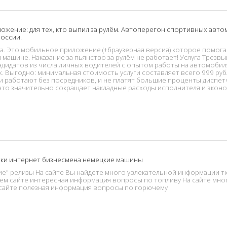
ложение: для тех, кто выпил за рулём. Автоперегон спортивных ав
России.
ента. Это мобильное приложение (+браузерная версия) которое помо
машине. Наказание за пьянство за рулём не работает! Услуга Трезвы
ндидатов из числа личных водителей с опытом работы на автомобил
Выгодно: минимальная стоимость услуги составляет всего 999 рубл
и работают без посредников, и не платят большие проценты диспет
что значительно сокращает накладные расходы исполнителя и эконо
ки интернет бизнесмена немецкие машины
е" релизы На сайте Вы найдете много увлекательной информации т
м сайте интересная информация вопросы по топливу На сайте мно
сайте полезная информация вопросы по горючему