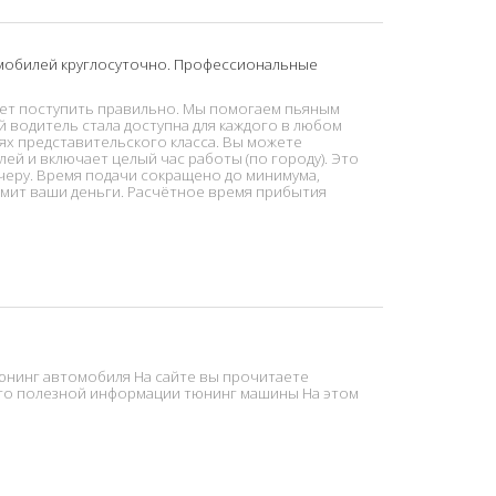
томобилей круглосуточно. Профессиональные
гает поступить правильно. Мы помогаем пьяным
й водитель стала доступна для каждого в любом
ях представительского класса. Вы можете
ей и включает целый час работы (по городу). Это
черу. Время подачи сокращено до минимума,
мит ваши деньги. Расчётное время прибытия
юнинг автомобиля На сайте вы прочитаете
го полезной информации тюнинг машины На этом