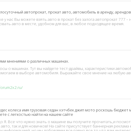
глосуточный автопрокат, прокат авто, автомобиль в аренду, арендо
е у нас Вы можете взять авто в прокат без залога автопрокат 777 – 
вать авто в месте, удобном для вас, в любое подходящее время.
ими мнениями о различных машинах.
ы о машинах. Тут вы найдете тест-драйвы, характеристики автомоб
Помогаем в выборе автомобиля. Выражайте свое мнение на любую а
дес колеса имя грузовая седан хэтчбек джип мото роскошь бюджет
ете с легкостью найти на нашем сайте
о Я. Все что нужно знать о машине вы получите прочитать,и посмот
 авто, так и для новичков! На сайте присутствует баннерная реклама
он информацией, но мы добовляем все равно все то что вам интерес