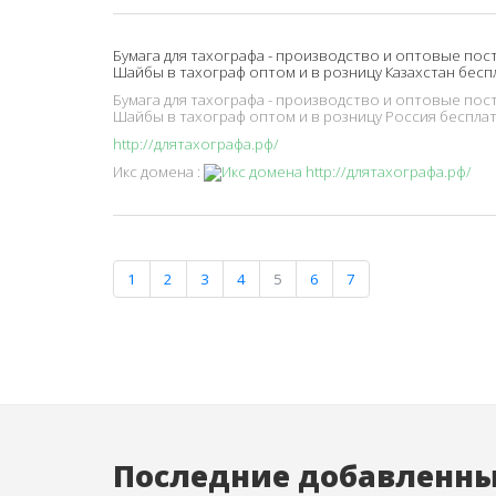
Бумага для тахографа - производство и оптовые пост
Шайбы в тахограф оптом и в розницу Казахстан бесп
Бумага для тахографа - производство и оптовые пост
Шайбы в тахограф оптом и в розницу Россия бесплатн
http://длятахографа.рф/
Икс домена :
1
2
3
4
5
6
7
Последние добавленн