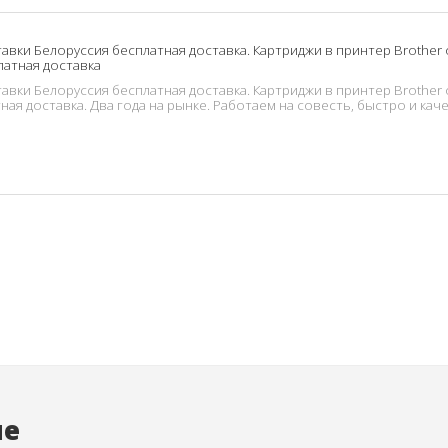
авки Белоруссия бесплатная доставка. Картриджи в принтер Brother 
латная доставка
авки Белоруссия бесплатная доставка. Картриджи в принтер Brother 
ая доставка. Два года на рынке. Работаем на совесть, быстро и кач
ые