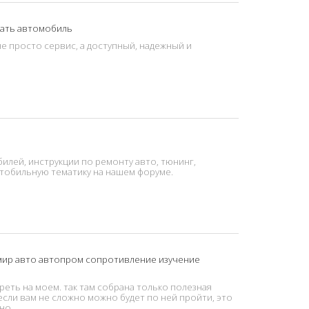
вать автомобиль
не просто сервис, а доступный, надежный и
илей, инструкции по ремонту авто, тюнинг,
втобильную тематику на нашем форуме.
 мир авто автопром сопротивление изучение
реть на моем. так там собрана только полезная
 если вам не сложно можно будет по ней пройти, это
но.