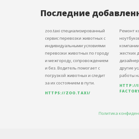
Последние добавлен
zoo.taxi специализированный
Ремонт к
сервис перевозки животных с
ноутбуко
индивидуальными условиями
компании 
перевозки животных по городу
жестких д
и межгороду, сопровождением
дизайнер
и без. Водитель помогает с
другие ус
погрузкой животных и следит
работы н
за их состоянием в пути.
HTTP://
FACTORY
HTTPS://ZOO.TAXI/
Политика конфиден