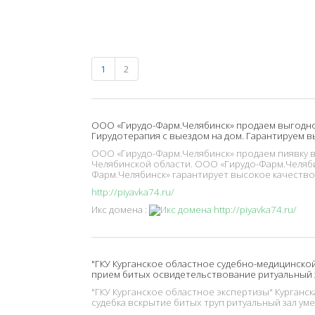
1
2
ООО «Гирудо-Фарм.Челябинск» продаем выгодно 
Гирудотерапия с выездом на дом. Гарантируем в
ООО «Гирудо-Фарм.Челябинск» продаем пиявку в
Челябинской области. ООО «Гирудо-Фарм.Челяби
Фарм.Челябинск» гарантирует высокое качество
http://piyavka74.ru/
Икс домена :
"ГКУ Курганское областное судебно-медицинской
прием битых освидетельствование ритуальный 
"ГКУ Курганское областное экспертизы" Курган
судебка вскрытие битых труп ритуальный зал у