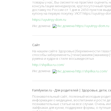
товары у нас, Вы сможете на практике оценить 
консультации менеджеров, круглосуточный прие
доставку по России от 1 дня в 2450 пунктов выда
купону на первую покупку: УЮТ https://uyutnyy-do
https://uyutnyy-dom.ru
Икс домена :
Сайт
На нашем сайте Здоровье|беременности глаза 
способы забеременеть|тени|макияж|маникюр|5
румяна и кудри в стиле восьмидесятых
http://shpilka.ru.com/
Икс домена :
Familywise.ru - Для родителей | Здоровье, дети, 
Познавательный сайт, полезный молодым родите
информации о медицине, воспитании и росте дет
познавательные статьи на все случаи. Очень ин
лайфхаках для кухни, поддержке формы, о путеш