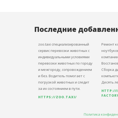
Последние добавлен
zoo.taxi специализированный
Ремонт к
сервис перевозки животных с
ноутбуко
индивидуальными условиями
компании I
перевозки животных по городу
Восстано
и межгороду, сопровождением
Сборка д
и без. Водитель помогает с
компьюте
погрузкой животных и следит
Десять ле
за их состоянием в пути.
HTTP://
FACTORY
HTTPS://ZOO.TAXI/
Политика конфиден