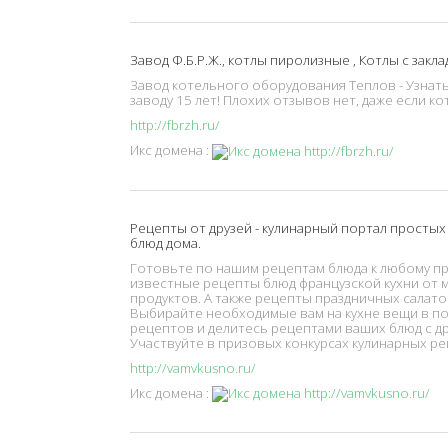
Завод Ф.Б.Р.Ж., котлы пиролизные , Котлы с зак
Завод котельного оборудования Теплов - Узнат
заводу 15 лет! Плохих отзывов нет, даже если кот
http://fbrzh.ru/
Икс домена :
Рецепты от друзей - кулинарный портал просты
блюд дома.
Готовьте по нашим рецептам блюда к любому пр
известные рецепты блюд французской кухни от 
продуктов. А также рецепты праздничных салато
Выбирайте необходимые вам на кухне вещи в по
рецептов и делитесь рецептами ваших блюд с д
Участвуйте в призовых конкурсах кулинарных р
http://vamvkusno.ru/
Икс домена :