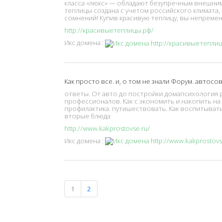
класса «люкс» — обладают безупречным внешним
теплицы создана с учетом российского климата,
сомнений! Купив красивую теплицу, вы непреме
http://красивыетеплицы.рф/
Икс домена :
Как просто все. и, о том не знали Форум. автос
ответы. От авто до постройки домапсихология ре
профессионалов. Как с экономить и накопить на
профилактика. путишествовать. Как воспитывать
вторые блюда
http://www.kakprostovse.ru/
Икс домена :
1
2