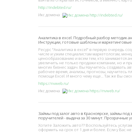
взяты из открытых источников, а именно с кар
http://indebted.ru/
Икс домена :
Аналитика в excel. Подробный разбор методик а
Инструкции, готовые шаблоны и маркетинговые
Ресурс "Аналитика в excel" в первую очередь со
числе и узким специалистам маркетологам, мен
ценообразованию и всем тем, кто занимается ан
увеличить не только продажи компании, но и п
многих бизнес задач. Вы Научитесь создавать 
рабочее время, анализы, прогнозы, научитесь п
помощи Excel. И много чему еще... Так же Вы см
https://nvweb.ru/
Икс домена :
Займы под залог авто в Красноярске, займы под з
поручителей - выдача за 30 минут. Прозрачные у
Хотите Заложить авто?? Воспользуйтесь услугам
оформить на срок от 1 дня и более. Если у Вас 