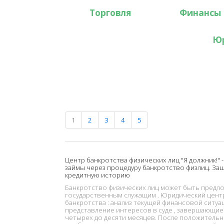
Торговля
Финансы
Ю
1
2
3
4
5
Центр банкротства физических лиц "Я должник!" 
займы через процедуру банкротство физлиц. За
кредитную историю
Банкротство физических лиц может быть предл
государственным служащим . Юридический центр
банкротства : анализ текущей финансовой ситу
представление интересов в суде , завершающие 
четырех до десяти месяцев. После положительн