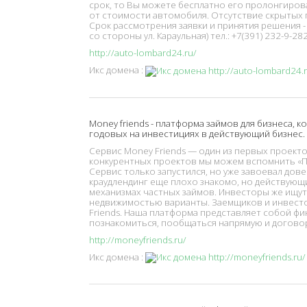
срок, то Вы можете бесплатно его пролонгирова
от стоимости автомобиля. Отсутствие скрытых 
Срок рассмотрения заявки и принятия решения - 5 
со стороны ул. Караульная) тел.: +7(391) 232-9-28
http://auto-lombard24.ru/
Икс домена :
Money friends - платформа займов для бизнеса,
годовых на инвестициях в действующий бизнес.
Сервис Money Friends — один из первых проекто
конкурентных проектов мы можем вспомнить «По
Сервис только запустился, но уже завоевал довер
краудлендинг еще плохо знакомо, но действующи
механизмах частных займов. Инвесторы же ищут
недвижимостью варианты. Заемщиков и инвест
Friends. Наша платформа представляет собой ф
познакомиться, пообщаться напрямую и договор
http://moneyfriends.ru/
Икс домена :