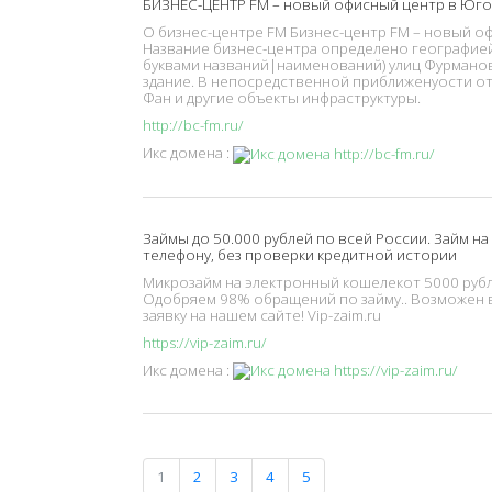
БИЗНЕС-ЦЕНТР FM – новый офисный центр в Юго
О бизнес-центре FM Бизнес-центр FM – новый о
Название бизнес-центра определено географи
буквами названий|наименований) улиц Фурманов
здание. В непосредственной приближенyости от
Фан и другие объекты инфраструктуры.
http://bc-fm.ru/
Икс домена :
Займы до 50.000 рублей по всей России. Займ на
телефону, без проверки кредитной истории
Микрозайм на электронный кошелекот 5000 рубле
Одобряем 98% обращений по займу.. Возможен в
заявку на нашем сайте! Vip-zaim.ru
https://vip-zaim.ru/
Икс домена :
1
2
3
4
5