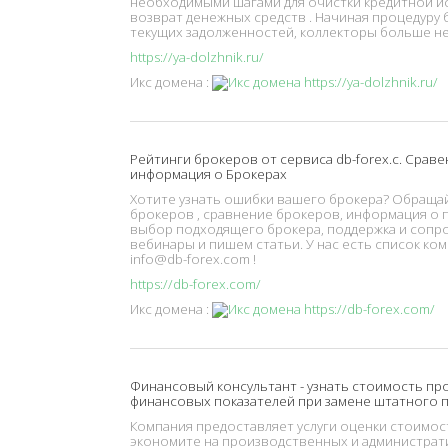
необходимыми шагами для очистки кредитной ис
возврат денежных средств . Начиная процедуру 
текущих задолженностей, коллекторы больше не 
https://ya-dolzhnik.ru/
Икс домена :
Рейтинги брокеров от сервиса db-forex.c. Сравен
информация о Брокерах
Хотите узнать ошибки вашего брокера? Обращайт
брокеров , сравнение брокеров, информация о п
выбор подходящего брокера, поддержка и сопр
вебинары и пишем статьи. У нас есть список ко
info@db-forex.com !
https://db-forex.com/
Икс домена :
Финансовый консультант - узнать стоимость пр
финансовых показателей при замене штатного п
Компания предоставляет услуги оценки стоимост
экономите на производственных и администрат