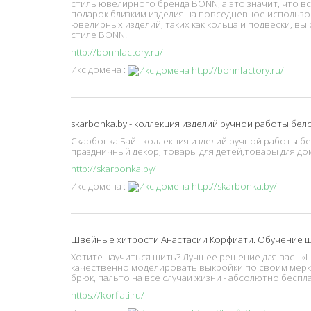
стиль ювелирного бренда BONN, а это значит, что 
подарок близким изделия на повседневное использо
ювелирных изделий, таких как кольца и подвески, в
стиле BONN.
http://bonnfactory.ru/
Икс домена :
skarbonka.by - коллекция изделий ручной работы бел
Скарбонка Бай - коллекция изделий ручной работы бе
праздничный декор, товары для детей,товары для дом
http://skarbonka.by/
Икс домена :
Швейные хитрости Анастасии Корфиати. Обучение 
Хотите научиться шить? Лучшее решение для вас - 
качественно моделировать выкройки по своим мерка
брюк, пальто на все случаи жизни - абсолютно бесп
https://korfiati.ru/