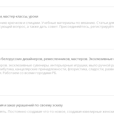
, мастер-классы, уроки
занию крючком и спицами. Учебные материалы по вязанию. Статьи для 
сующий вопрос, а также дать совет. Присоединяйтесь, регистрируйт
 белорусских дизайнеров, ремесленников, мастеров. Эксклюзивные по
еров. эксклюзивные сувениры. интерьерные игрушки, мыло ручной р
рибутика, канцелярские принадлежности, флористика, сладости, раз
. Работаем со всеми городами РБ.
 и заказ украшений по своему эскизу
ять. Постоянно создавая что-то новое, создавая ювелирные женск