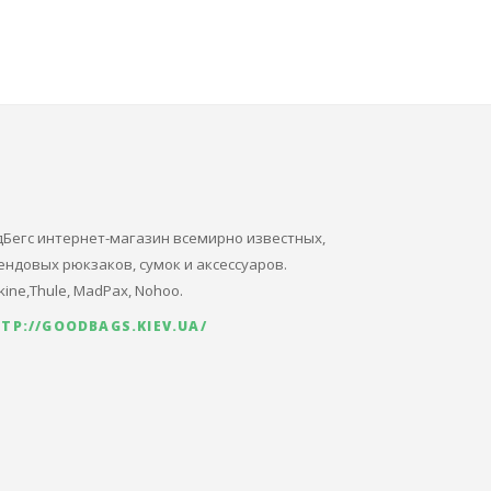
дБегс интернет-магазин всемирно известных,
ендовых рюкзаков, сумок и аксессуаров.
kine,Thule, MadPax, Nohoo.
TP://GOODBAGS.KIEV.UA/