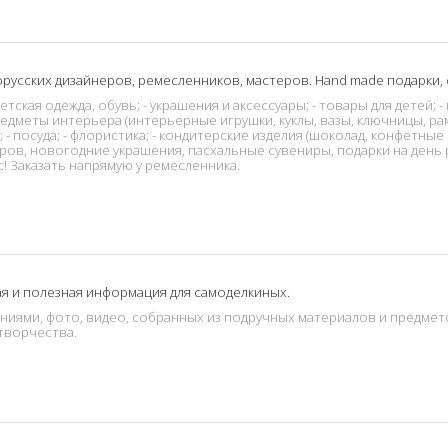
орусских дизайнеров, ремесленников, мастеров. Hand made подарки, 
етская одежда, обувь; - украшения и аксессуары; - товары для детей; 
редметы интерьера (интерьерные игрушки, куклы, вазы, ключницы, рам
); - посуда; - флористика; - кондитерские изделия (шоколад, конфетные
ров, новогодние украшения, пасхальные сувениры, подарки на день 
с! Заказать напрямую у ремесленника.
ая и полезная информация для самоделкиных.
иями, фото, видео, собранных из подручных материалов и предмет
творчества.