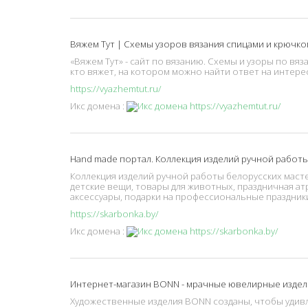
Вяжем Тут | Схемы узоров вязания спицами и крючком
«Вяжем Тут» - сайт по вязанию. Схемы и узоры по вя
кто вяжет, на котором можно найти ответ на интере
https://vyazhemtut.ru/
Икс домена :
Hand made портал. Коллекция изделий ручной работы
Коллекция изделий ручной работы белорусских маст
детские вещи, товары для животных, праздничная ат
аксессуары, подарки на профессиональные праздники
https://skarbonka.by/
Икс домена :
Интернет-магазин BONN - мрачные ювелирные изделия
Художественные изделия BONN созданы, чтобы удивл