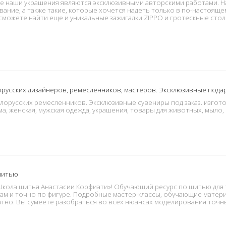
все наши украшения являются эксклюзивными авторскими работами. Н
вание, а также такие, которые хочется надеть только в по-настоящ
ы сможете найти еще и уникальные зажигалки ZIPPO и гротескные с
орусских дизайнеров, ремесленников, мастеров. Эксклюзивные подар
лорусских ремесленников. Эксклюзивные сувениры под заказ. изгото
а, женская, мужская одежда, украшения, товары для животных, мыло, 
шитью
«Школа шитья Анастасии Корфиати»! Обучающий ресурс по шитью для 
м и точно по фигуре. Подробные мастер-классы, обучающие матери
латно. Вы сумеете разобраться во всех нюансах моделирования точн